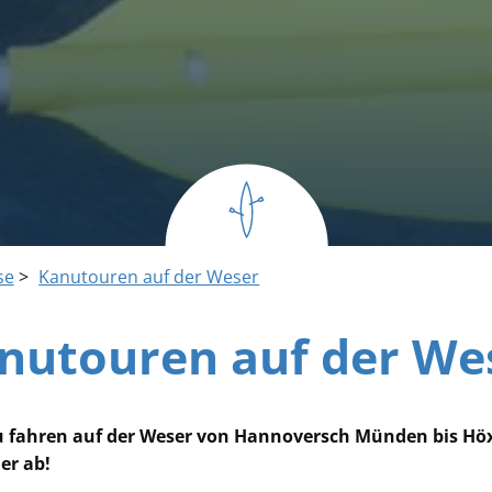
se
Kanutouren auf der Weser
nutouren auf der We
 fahren auf der Weser von Hannoversch Münden bis Höxt
er ab!