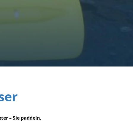
ser
er – Sie paddeln,